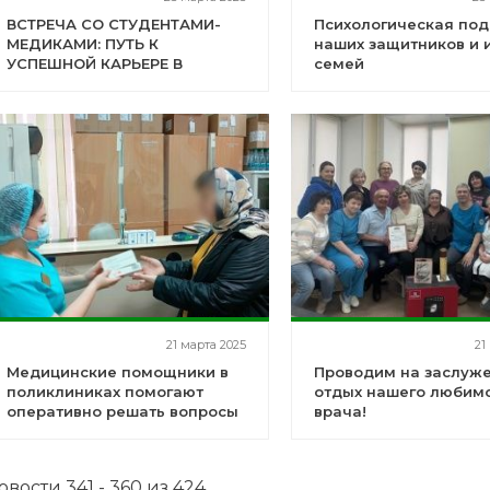
ВСТРЕЧА СО СТУДЕНТАМИ-
Психологическая по
МЕДИКАМИ: ПУТЬ К
наших защитников и 
УСПЕШНОЙ КАРЬЕРЕ В
семей
ГОРОДСКОЙ БОЛЬНИЦЕ №1!
21 марта 2025
21
Медицинские помощники в
Проводим на заслуж
поликлиниках помогают
отдых нашего любим
оперативно решать вопросы
врача!
по лекобеспечению, которые
возникают у пациентов
овости 341 - 360 из 424