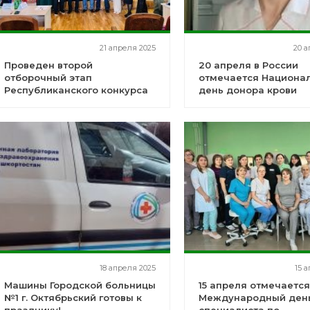
21 апреля 2025
20 а
Проведен второй
20 апреля в России
отборочный этап
отмечается Национа
Республиканского конкурса
день донора крови
"Я патриот"
18 апреля 2025
15 
Машины Городской больницы
15 апреля отмечаетс
№1 г. Октябрьский готовы к
Международный ден