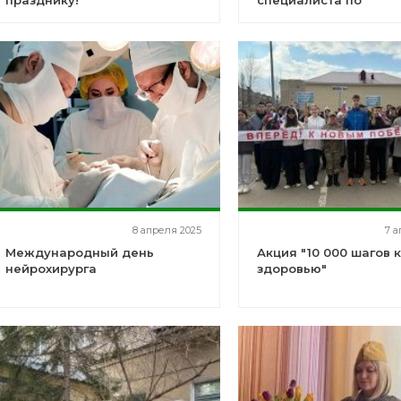
празднику!
специалиста по
лабораторной диагно
8 апреля 2025
7 а
Международный день
Акция "10 000 шагов 
нейрохирурга
здоровью"