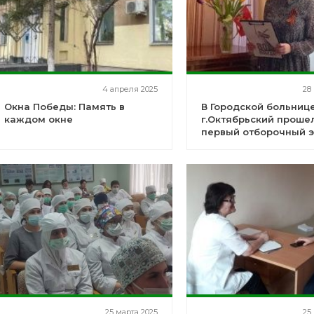
4 апреля 2025
28
Окна Победы: Память в
В Городской больниц
каждом окне
г.Октябрьский проше
первый отборочный э
Республиканского ко
"Я Патриот"
25 марта 2025
25