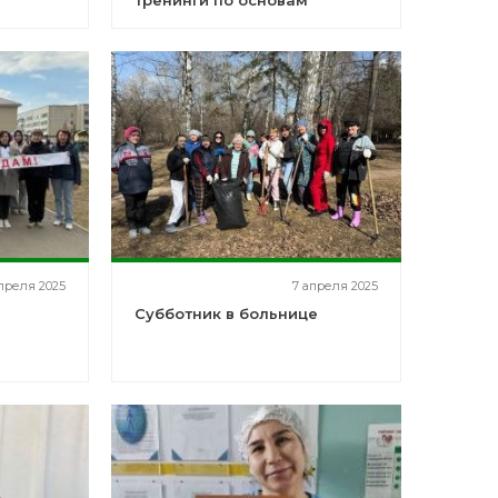
тренинги по основам
стике
оказания первой
медицинской помощи
преля 2025
7 апреля 2025
к
Субботник в больнице