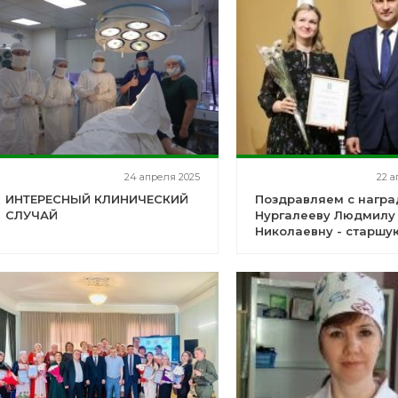
24 апреля 2025
22 а
ИНТЕРЕСНЫЙ КЛИНИЧЕСКИЙ
Поздравляем с награ
СЛУЧАЙ
Нургалееву Людмилу
Николаевну - старшу
акушерку женской
консультации