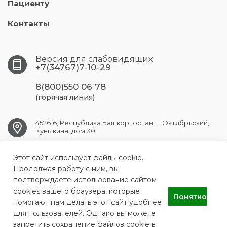
Пациенту
Контакты
Версия для слабовидящих
+7(34767)7-10-29
8(800)550 06 78
(горячая линия)
452616, Республика Башкортостан, г. Октябрьский,
Кувыкина, дом 30
Этот сайт использует файлы cookie.
OKT.GB1@doctorrb.ru
Продолжая работу с ним, вы
подтверждаете использование сайтом
cookies вашего браузера, которые
Понятно
ГБУЗ РБ Городская больница №1 г.Октябрьский
помогают нам делать этот сайт удобнее
для пользователей. Однако вы можете
запретить сохранение файлов cookie в