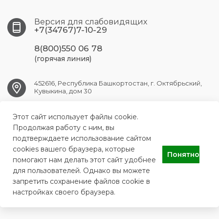
Версия для слабовидящих
+7(34767)7-10-29
8(800)550 06 78
(горячая линия)
452616, Республика Башкортостан, г. Октябрьский,
Кувыкина, дом 30
Этот сайт использует файлы cookie.
OKT.GB1@doctorrb.ru
Продолжая работу с ним, вы
подтверждаете использование сайтом
cookies вашего браузера, которые
Понятно
ГБУЗ РБ Городская больница №1 г.Октябрьский
помогают нам делать этот сайт удобнее
для пользователей. Однако вы можете
запретить сохранение файлов cookie в
настройках своего браузера.