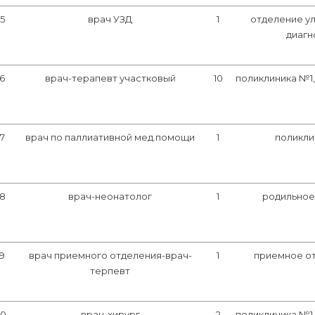
15
врач УЗД
1
отделение у
диагн
16
врач-терапевт участковый
10
поликлиника №1
17
врач по паллиативной мед.помощи
1
поликли
18
врач-неонатолог
1
родильное
19
врач приемного отделения-врач-
1
приемное о
терпевт
20
врач-хирург
2
поликлиника №1