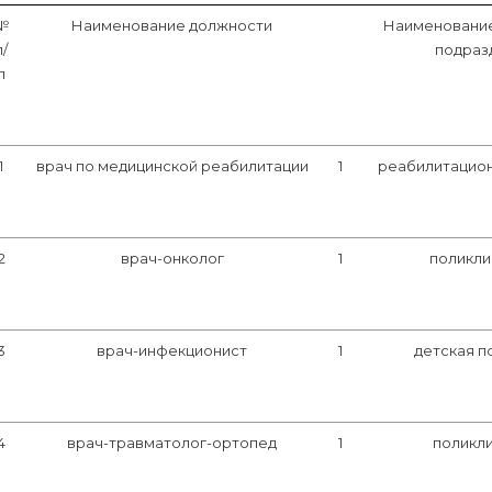
№
Наименование должности
Наименование
п/
подраз
п
1
врач по медицинской реабилитации
1
реабилитацио
2
врач-онколог
1
поликли
3
врач-инфекционист
1
детская п
4
врач-травматолог-ортопед
1
поликл