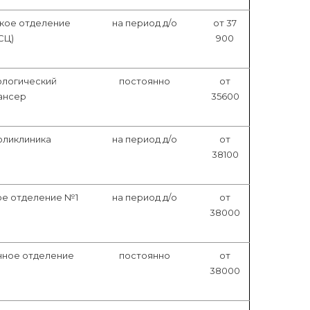
кое отделение
на период д/о
от 37
СЦ)
900
ологический
постоянно
от
ансер
35600
оликлиника
на период д/о
от
38100
ое отделение №1
на период д/о
от
38000
нное отделение
постоянно
от
38000