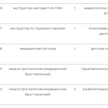
26
инструктор-методист по ЛФК
1
неврологичес
(Р
27
инструктор по трудовой терапии
1
психоневр
дисп
28
медицинский логопед
1
детская п
29
медсестра палатная (медицинский
терапевтическ
брат палатный)
30
медсестра палатная (медицинский
2
реабилитацио
брат палатный)