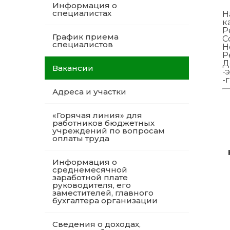
Информация о
специалистах
Н
к
Р
График приема
С
специалистов
Н
Р
Д
Вакансии
-
-
Адреса и участки
«Горячая линия» для
работников бюджетных
учреждений по вопросам
оплаты труда
Информация о
среднемесячной
заработной плате
руководителя, его
заместителей, главного
бухгалтера организации
Сведения о доходах,