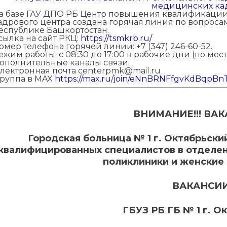
медицинских ка
а базе ГАУ ДПО РБ Центр повышения квалификации,
адрового центра создана горячая линия по вопроса
еспублике Башкортостан.
сылка на сайт РКЦ:
https://tsmkrb.ru/
омер телефона горячей линии: +7 (347) 246-60-52.
ежим работы: с 08:30 до 17:00 в рабочие дни (по мес
ополнительные каналы связи:
электронная почта centerpmk@mail.ru
группа в MAX
https://max.ru/join/eNnBRNFfgvKdBqpB
ВНИМАНИЕ!!! ВАК
Городская больница № 1 г. Октябрьски
квалифицированных специалистов в отделен
поликлиники и женские 
ВАКАНСИ
ГБУЗ РБ ГБ № 1 г. О