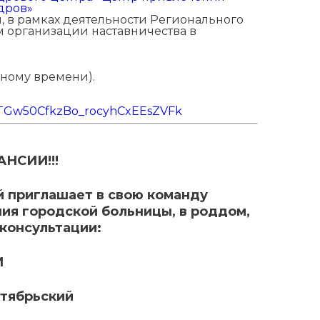
дров»
 в рамках деятельности Регионального
м организации наставничества в
тному времени).
nTGw50CfkzBo_rocyhCxEEsZVFk
АНСИИ!!!
й приглашает в свою команду
ия городской больницы, в роддом,
консультации:
И
ктябрьский