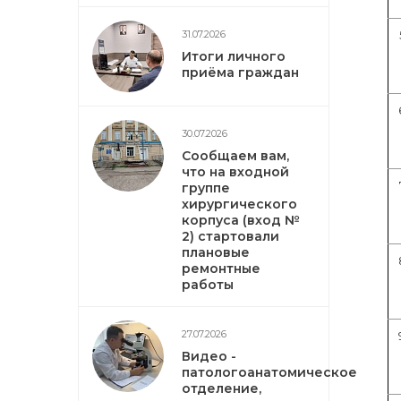
31.07.2026
Итоги личного
приёма граждан
30.07.2026
Сообщаем вам,
что на входной
группе
хирургического
корпуса (вход №
2) стартовали
плановые
ремонтные
работы
27.07.2026
Видео -
патологоанатомическое
отделение,