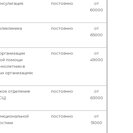
онсультация
постоянно
от
60000
оликлиника
постоянно
от
65000
организации
постоянно
от
кой помощи
49000
ннолетним в
ых организациях
кое отделение
постоянно
от
СЦ)
63000
ункциональной
постоянно
от
остики
51000