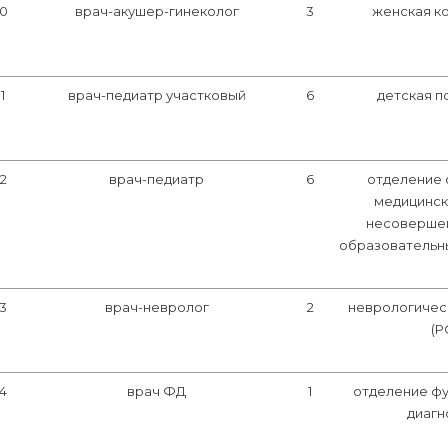
10
врач-акушер-гинеколог
3
женская к
11
врач-педиатр участковый
6
детская п
12
врач-педиатр
6
отделение 
медицинс
несоверше
образовательн
13
врач-невролог
2
неврологичес
(Р
14
врач ФД
1
отделение ф
диагн