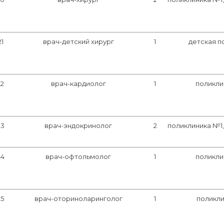
21
врач-детский хирург
1
детская п
22
врач-кардиолог
1
поликли
23
врач-эндокринолог
2
поликлиника №1
24
врач-офтольмолог
1
поликли
25
врач-оториноларинголог
1
поликли