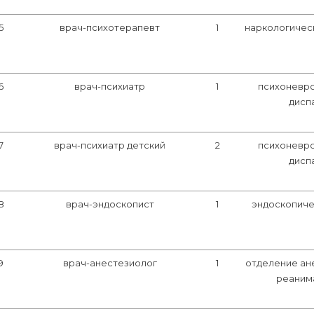
5
врач-психотерапевт
1
наркологичес
6
врач-психиатр
1
психоневр
дисп
7
врач-психиатр детский
2
психоневр
дисп
8
врач-эндоскопист
1
эндоскопиче
9
врач-анестезиолог
1
отделение ан
реаним