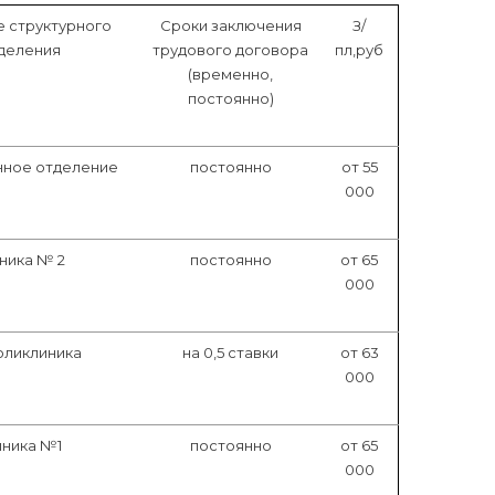
 структурного
Сроки заключения
З/
деления
трудового договора
пл,руб
(временно,
постоянно)
нное отделение
постоянно
от 55
000
ника № 2
постоянно
от 65
000
оликлиника
на 0,5 ставки
от 63
000
иника №1
постоянно
от 65
000