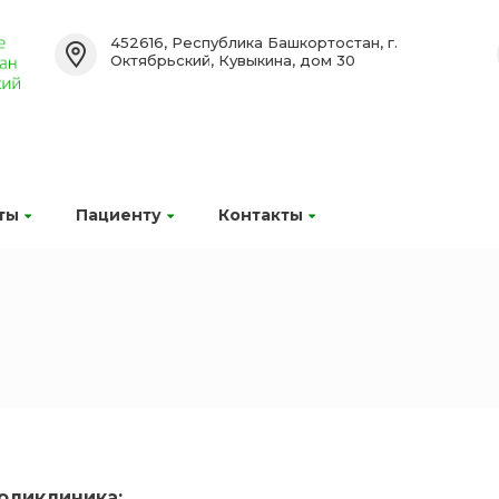
452616, Республика Башкортостан, г.
Октябрьский, Кувыкина, дом 30
ты
Пациенту
Контакты
оликлиника: