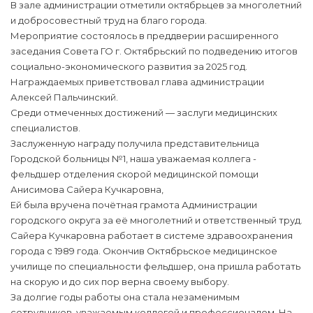
В зале администрации отметили октябрьцев за многолетний
и добросовестный труд на благо города.
Мероприятие состоялось в преддверии расширенного
заседания Совета ГО г. Октябрьский по подведению итогов
социально-экономического развития за 2025 год.
Награждаемых приветствовал глава администрации
Алексей Пальчинский.
Среди отмеченных достижений — заслуги медицинских
специалистов.
Заслуженную награду получила представительница
Городской больницы №1, наша уважаемая коллега -
фельдшер отделения скорой медицинской помощи
Анисимова Сайера Кучкаровна,
Ей была вручена почётная грамота Администрации
городского округа за её многолетний и ответственный труд.
Сайера Кучкаровна работает в системе здравоохранения
города с 1989 года. Окончив Октябрьское медицинское
училище по специальности фельдшер, она пришла работать
на скорую и до сих пор верна своему выбору.
За долгие годы работы она стала незаменимым
сотрудников, уважаемым коллегой и профессионалом. На