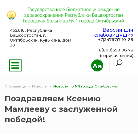
Версия для
452616, Республика
слабовидящих
Башкортостан, г.
+7(34767)7-10-29
Октябрьский, Кувыкина, дом
30
8(800)550 06 78
(горячая линия)
Aa
О больнице
Новости
Новости ГБ №1 города Октябрьский
Поздравляем Ксению
Мамлееву с заслуженной
победой!