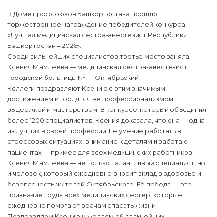
В Доме профсоюзов Башкортостана прошло
торжественное награждение победителей конкурса
«Лучшая медицинская сестра-анестезист Республики
Башкортостан – 2026».
Среди сильнейших специалистов третье место заняла
Ксения Мамлеева — медицинская сестра-анестезист
городской больницы №1 г. Октябрьский.
Коллеги поздравляют Ксению с этим значимым
достижением и гордятся её профессионализмом,
выдержкой и мастерством. В конкурсе, который объединил
более 1200 специалистов, Ксения доказала, что она — одна
из лучших в своей профессии. Её умение работать в
стрессовых ситуациях, внимание к деталям и забота о
пациентах — пример для всех медицинских работников.
Ксения Мамлеева — не только талантливый специалист, но
и человек, который ежедневно вносит вклад в здоровье и
безопасность жителей Октябрьского. Её победа — это
признание труда всех медицинских сестёр, которые
ежедневно помогают врачам спасать жизни.
Поздравляем Ксению и желаем ей дальнейших