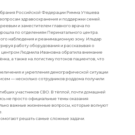
собрания Российской Федерации Римма Утяшева
 вопросам здравоохранения и поддержки семей.
реевым и заместителем главного врача по
рошла по отделениям Перинатального центра.
вого наблюдения и реанимационную зону. Ильдар
рируя работу оборудования и рассказывая о
 центром Людмила Ивановна обратила внимание
ка, а также на логистику потоков пациентов, что
величения и укрепления демографической ситуации
писем — несколько сотрудников роддома получили
гибших участников СВО. В тёплой, почти домашней
ись не просто официальные темы оказания
ельно важные жизненные вопросы, которые волнуют
е.
 помогают решать самые сложные задачи.