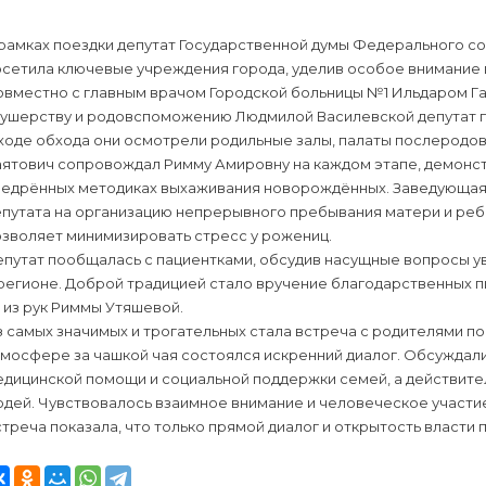
 рамках поездки депутат Государственной думы Федерального 
осетила ключевые учреждения города, уделив особое внимание
овместно с главным врачом Городской больницы №1 Ильдаром Га
кушерству и родовспоможению Людмилой Василевской депутат п
 ходе обхода они осмотрели родильные залы, палаты послеродо
аятович сопровождал Римму Амировну на каждом этапе, демонст
недрённых методиках выхаживания новорождённых. Заведующая
путата на организацию непрерывного пребывания матери и ребён
озволяет минимизировать стресс у рожениц.
епутат пообщалась с пациентками, обсудив насущные вопросы у
 регионе. Доброй традицией стало вручение благодарственных 
 из рук Риммы Утяшевой.
 самых значимых и трогательных стала встреча с родителями по
тмосфере за чашкой чая состоялся искренний диалог. Обсуждал
едицинской помощи и социальной поддержки семей, а действит
дей. Чувствовалось взаимное внимание и человеческое участи
треча показала, что только прямой диалог и открытость власти