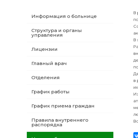
В
Информация о больнице
п
С
Структура и органы
а
управления
В
Р
Лицензии
в
де
Главный врач
п
Д
Отделения
в
их
График работы
Из
а
График приема граждан
м
лю
Правила внутреннего
Вс
распорядка