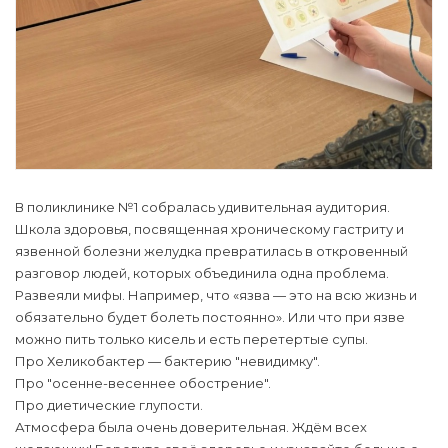
В поликлинике №1 собралась удивительная аудитория.
Школа здоровья, посвященная хроническому гастриту и
язвенной болезни желудка превратилась в откровенный
разговор людей, которых объединила одна проблема.
Развеяли мифы. Например, что «язва — это на всю жизнь и
обязательно будет болеть постоянно». Или что при язве
можно пить только кисель и есть перетертые супы.
Про Хеликобактер — бактерию "невидимку".
Про "осенне-весеннее обострение".
Про диетические глупости.
Атмосфера была очень доверительная. Ждём всех