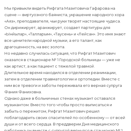
Мы привыкли видеть Рифгата Мазитовича Гафарова на
сцене — виртуозного баяниста, украшение народного хора
«Аяз», преподавателя, чьи руки творят настоящие чудеса.
Он дирижирует, аранжирует, создает партитуры для
«Ынйылар», «Талларым», «Таусень» и «Лейсан». Это имя знают
все ценители народной музыки, а его талант, как
драгоценность, на вес золота.
Но недавно случилась ситуация, что Рифгат Мазитович
оказался в стационаре № 1 Городской больницы — уже не
как артист, а как пациент с тяжелой травмой.
Длительное время находился в отделении реанимации,
затем в отделении травматологии и ортопедии. Вместе с
ним все тревоги и заботы переживала его верная супруга
Фания Фаниховна.
Однако даже в больничных стенах музыкант оставался
музыкантом. Вместо того чтобы просто выписаться и
забыть о пережитом, Рифгат Мазитович решил
поблагодарить своих спасителей по-особенному — от всей
души и от всего сердца. В преддверии Дня медицинского
работника он вместе с супругой вернулся в стационар № 1,