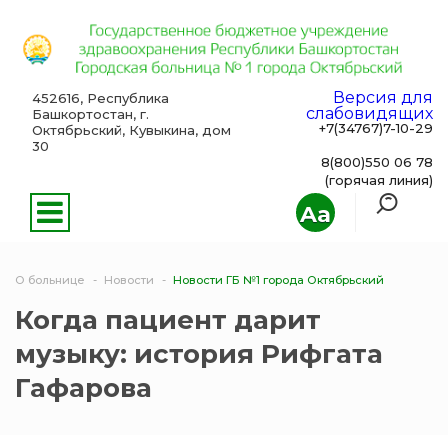
Версия для
452616, Республика
слабовидящих
Башкортостан, г.
+7(34767)7-10-29
Октябрьский, Кувыкина, дом
30
8(800)550 06 78
(горячая линия)
Aa
О больнице
Новости
Новости ГБ №1 города Октябрьский
Когда пациент дарит
музыку: история Рифгата
Гафарова