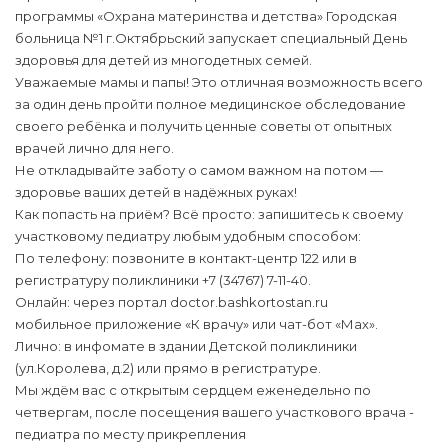
программы «Охрана материнства и детства» Городская
больница №1 г.Октябрьский запускает специальный День
здоровья для детей из многодетных семей.
Уважаемые мамы и папы! Это отличная возможность всего
за один день пройти полное медицинское обследование
своего ребёнка и получить ценные советы от опытных
врачей лично для него.
Не откладывайте заботу о самом важном на потом —
здоровье ваших детей в надёжных руках!
Как попасть на приём? Всё просто: запишитесь к своему
участковому педиатру любым удобным способом:
По телефону: позвоните в контакт-центр 122 или в
регистратуру поликлиники +7 (34767) 7-11-40.
Онлайн: через портал doctor.bashkortostan.ru
мобильное приложение «К врачу» или чат-бот «Мах».
Лично: в инфомате в здании Детской поликлиники
(ул.Королева, д.2) или прямо в регистратуре.
Мы ждём вас с открытым сердцем еженедельно по
четвергам, после посещения вашего участкового врача -
педиатра по месту прикрепления