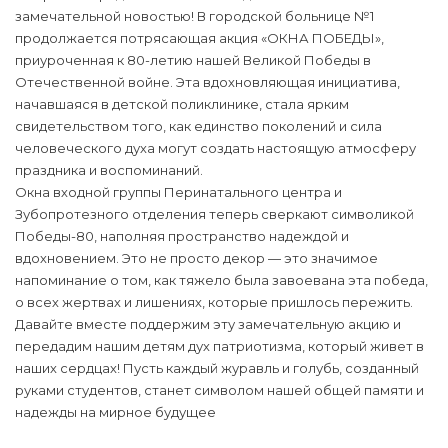
замечательной новостью! В городской больнице №1
продолжается потрясающая акция «ОКНА ПОБЕДЫ»,
приуроченная к 80-летию нашей Великой Победы в
Отечественной войне. Эта вдохновляющая инициатива,
начавшаяся в детской поликлинике, стала ярким
свидетельством того, как единство поколений и сила
человеческого духа могут создать настоящую атмосферу
праздника и воспоминаний.
Окна входной группы Перинатального центра и
Зубопротезного отделения теперь сверкают символикой
Победы-80, наполняя пространство надеждой и
вдохновением. Это не просто декор — это значимое
напоминание о том, как тяжело была завоевана эта победа,
о всех жертвах и лишениях, которые пришлось пережить.
Давайте вместе поддержим эту замечательную акцию и
передадим нашим детям дух патриотизма, который живет в
наших сердцах! Пусть каждый журавль и голубь, созданный
руками студентов, станет символом нашей общей памяти и
надежды на мирное будущее