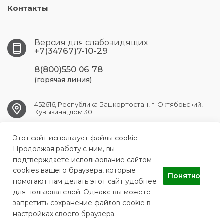
Контакты
Версия для слабовидящих
+7(34767)7-10-29
8(800)550 06 78
(горячая линия)
452616, Республика Башкортостан, г. Октябрьский,
Кувыкина, дом 30
Этот сайт использует файлы cookie.
OKT.GB1@doctorrb.ru
Продолжая работу с ним, вы
подтверждаете использование сайтом
cookies вашего браузера, которые
Понятно
ГБУЗ РБ Городская больница №1 г.Октябрьский
помогают нам делать этот сайт удобнее
для пользователей. Однако вы можете
запретить сохранение файлов cookie в
настройках своего браузера.