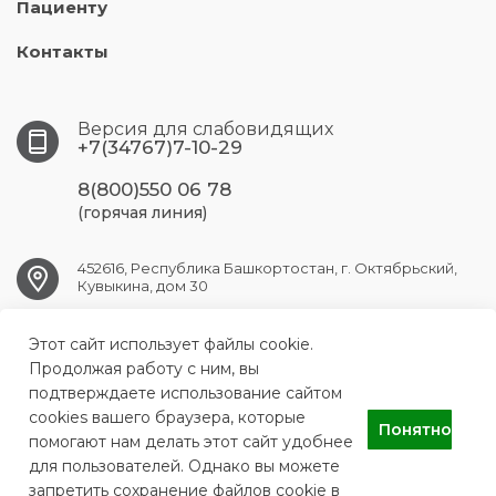
Пациенту
Контакты
Версия для слабовидящих
+7(34767)7-10-29
8(800)550 06 78
(горячая линия)
452616, Республика Башкортостан, г. Октябрьский,
Кувыкина, дом 30
Этот сайт использует файлы cookie.
OKT.GB1@doctorrb.ru
Продолжая работу с ним, вы
подтверждаете использование сайтом
cookies вашего браузера, которые
Понятно
ГБУЗ РБ Городская больница №1 г.Октябрьский
помогают нам делать этот сайт удобнее
для пользователей. Однако вы можете
запретить сохранение файлов cookie в