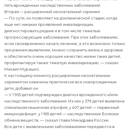
пять врожденных наследственных заболеваний.
Вторая — расширенный неонатальный скрининг.
— По сути, он позволяет на доклинической стадии, когда
еще нет никаких проявлений инвалидизации,
диагностировать редкие и в том числе тяжелые
прогрессирующие заболевания. При этих заболеваниях,
если своевременно начать лечение, а это возможно только
при раннем выявлении, можно сохранить жизнь и здоровье
и обеспечить очень хорошее качество жизни таких детей,
профилактируя также тяжелую инвалидизацию, — сказал
Михаил Мурашко.
К настоящему моменту расширенным неонатальным
скринингом охвачены практически все новорожденные
дети, добавил он.
— У 1 955 детей подтвержден диагноз врожденного и/или
наследственного заболевания. Из них у 379 детей выявлена
спинальная мышечная атрофия, у 407 детей — первичный
иммунодефицит, у 1 169 детей — наследственные болезни
обмена веществ, — сказал глава Минздрава России.
Все дети с выявленными заболеваниями передаются в