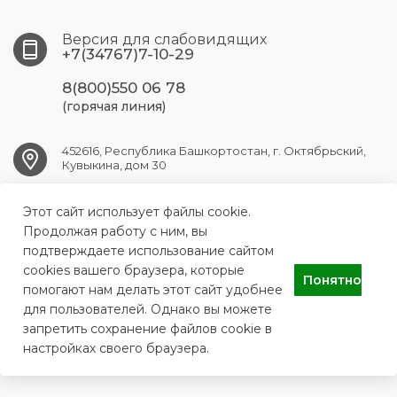
Версия для слабовидящих
+7(34767)7-10-29
8(800)550 06 78
(горячая линия)
452616, Республика Башкортостан, г. Октябрьский,
Кувыкина, дом 30
Этот сайт использует файлы cookie.
OKT.GB1@doctorrb.ru
Продолжая работу с ним, вы
подтверждаете использование сайтом
cookies вашего браузера, которые
Понятно
ГБУЗ РБ Городская больница №1 г.Октябрьский
помогают нам делать этот сайт удобнее
для пользователей. Однако вы можете
запретить сохранение файлов cookie в
настройках своего браузера.