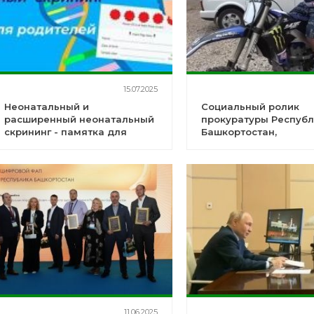
15.07.2025
Неонатальный и
Социальный ролик
расширенный неонатальный
прокуратуры Респуб
скрининг - памятка для
Башкортостан,
родителей
направленный на
предупреждение ДТП
участием
несовершеннолетних
11.06.2025