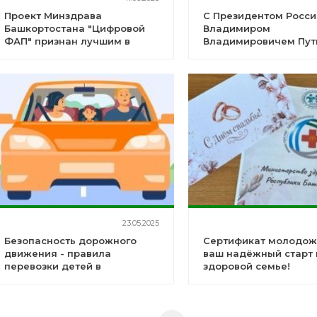
Проект Минздрава
С Президентом Росси
Башкортостана "Цифровой
Владимиром
ФАП" признан лучшим в
Владимировичем Пу
России
открыли хирургическ
корпус Республиканс
кардиологического ц
23.05.2025
Безопасность дорожного
Сертификат молодож
движения - правила
ваш надёжный старт 
перевозки детей в
здоровой семье!
транспортных средствах