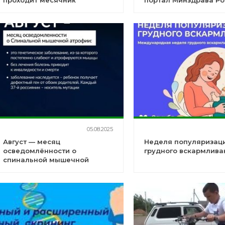
проходит месячник
портал Минздрава Ро
гражданской обороны
здоровье Takzdorovo
05.08.2025
Август — месяц
Неделя популяризац
осведомлённости о
грудного вскармлива
спинальной мышечной
атрофии (СМА)