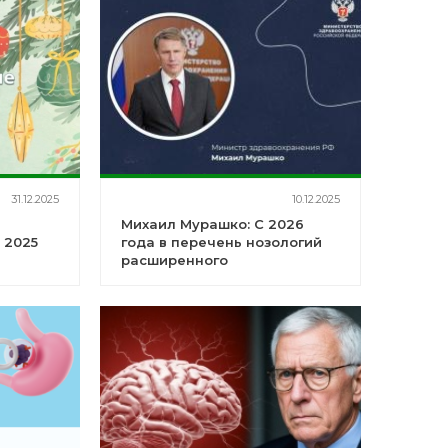
31.12.2025
10.12.2025
Михаил Мурашко: С 2026
 2025
года в перечень нозологий
расширенного
неонатального скрининга
будет включено еще два
заболевания