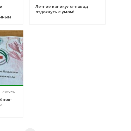
и
Летние каникулы–повод
отдохнуть с умом!
тиным
ий
кого
ентра
20.05.2025
ёнов–
к