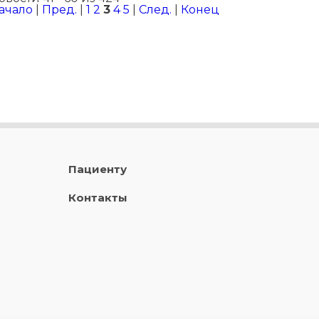
ачало
|
Пред.
|
1
2
3
4
5
|
След.
|
Конец
Пациенту
Контакты