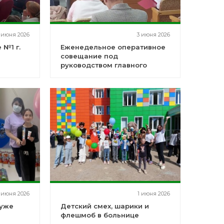
 июня 2026
3 июня 2026
 №1 г.
Еженедельное оперативное
совещание под
руководством главного
ренция
врача прошло в Городской
ы
больнице № 1
 июня 2026
1 июня 2026
 уже
Детский смех, шарики и
флешмоб в больнице