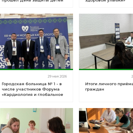
прошёл День защиты детей
здоровой улыбки»
29 мая 2026
Городская больница № 1 - в
Итоги личного приём
числе участников Форума
граждан
«Кардиология и глобальное
здоровье»